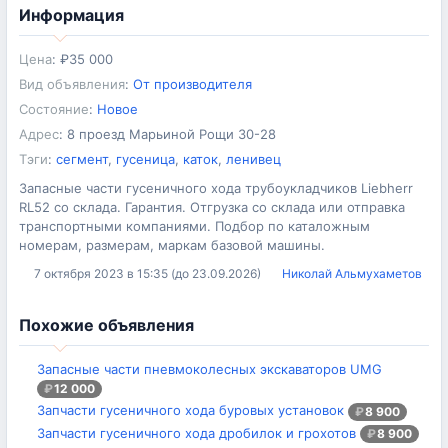
Информация
Цена
:
₽
35 000
Вид объявления
:
От производителя
Состояние
:
Новое
Адрес
:
8 проезд Марьиной Рощи 30-28
Тэги
:
сегмент
,
гусеница
,
каток
,
ленивец
Запасные части гусеничного хода трубоукладчиков Liebherr
RL52 со склада. Гарантия. Отгрузка со склада или отправка
транспортными компаниями. Подбор по каталожным
номерам, размерам, маркам базовой машины.
7 октября 2023 в 15:35 (до 23.09.2026)
Николай Альмухаметов
Похожие объявления
Запасные части пневмоколесных экскаваторов UMG
₽
12 000
Запчасти гусеничного хода буровых установок
₽
8 900
Запчасти гусеничного хода дробилок и грохотов
₽
8 900