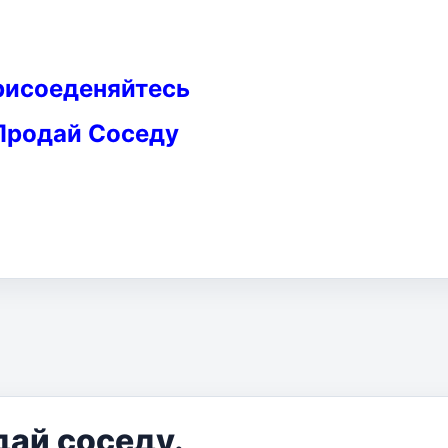
рисоеденяйтесь
Продай Соседу
дай соседу.