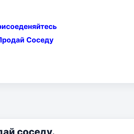
рисоеденяйтесь
Продай Соседу
дай соседу.