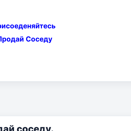
рисоеденяйтесь
Продай Соседу
дай соседу.