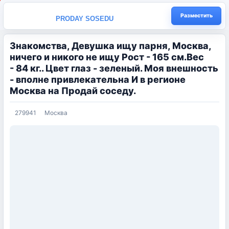
Разместить
PRODAY SOSEDU
Знакомства, Девушка ищу парня, Москва,
ничего и никого не ищу Рост - 165 см.Вес
- 84 кг.. Цвет глаз - зеленый. Моя внешность
- вполне привлекательна И в регионе
Москва на Продай соседу.
279941
Москва