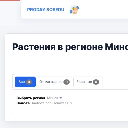
PRODAY SOSEDU
Растения в регионе Мин
Все
От магазинов
Частные
0
0
0
Выбрать регион
Минск
Валюта
валюта пользователя