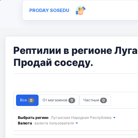
PRODAY SOSEDU
Рептилии в регионе Луг
Продай соседу.
Все
От магазинов
Частные
0
0
0
Выбрать регион
Луганская Народная Республика
Валюта
валюта пользователя