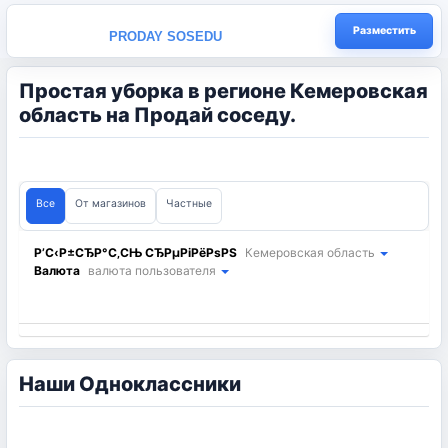
Разместить
PRODAY SOSEDU
Простая уборка в регионе Кемеровская
область на Продай соседу.
Все
От магазинов
Частные
Р’С‹Р±СЂР°С‚СЊ СЂРµРіРёРѕРЅ
Кемеровская область
Валюта
валюта пользователя
Наши Одноклассники