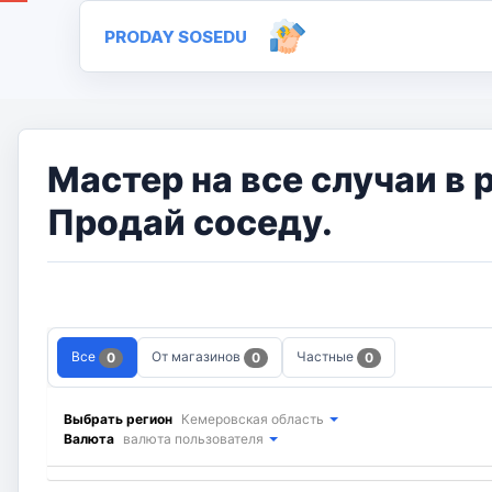
PRODAY SOSEDU
Мастер на все случаи в
Продай соседу.
Все
От магазинов
Частные
0
0
0
Выбрать регион
Кемеровская область
Валюта
валюта пользователя