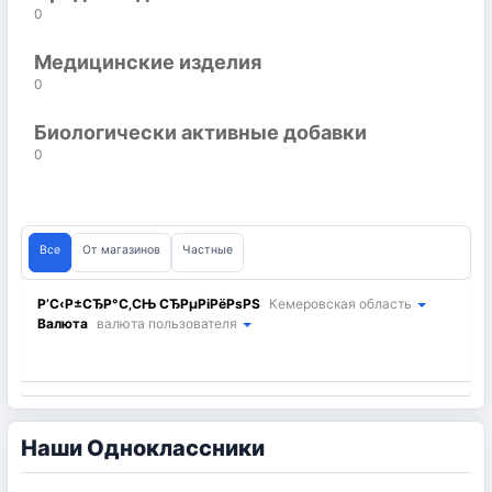
0
Медицинские изделия
0
Биологически активные добавки
0
Все
От магазинов
Частные
Р’С‹Р±СЂР°С‚СЊ СЂРµРіРёРѕРЅ
Кемеровская область
Валюта
валюта пользователя
Наши Одноклассники