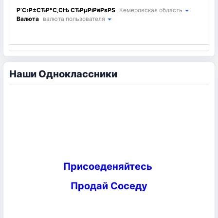
Р’С‹Р±СЂР°С‚СЊ СЂРµРіРёРѕРЅ
Кемеровская область
Валюта
валюта пользователя
Наши Одноклассники
Присоеденяйтесь
Продай Соседу