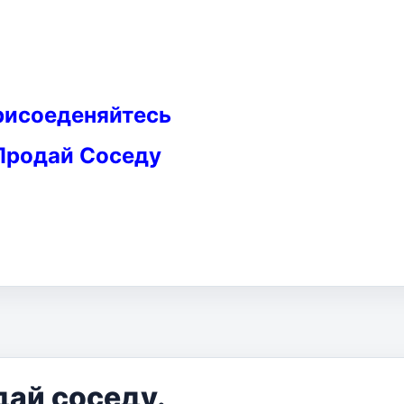
рисоеденяйтесь
Продай Соседу
дай соседу.