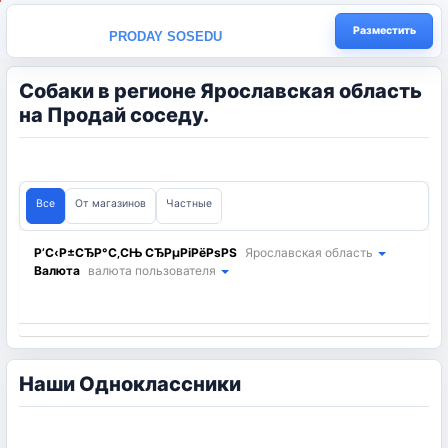
Разместить
PRODAY SOSEDU
Собаки в регионе Ярославская область
на Продай соседу.
Все
От магазинов
Частные
Р’С‹Р±СЂР°С‚СЊ СЂРµРіРёРѕРЅ
Ярославская область
Валюта
валюта пользователя
Наши Одноклассники