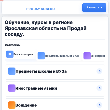
Разместить
PRODAY SOSEDU
Обучение, курсы в регионе
Ярославская область на Продай
соседу.
КАТЕГОРИИ
Все категории
Предметы школы и ВУЗа
Иностранные
Предметы школы и ВУЗа
0
Иностранные языки
0
Вождение
0