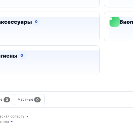
аксессуары
Биол
0
игиены
0
ов
Частные
0
0
вская область
ателя