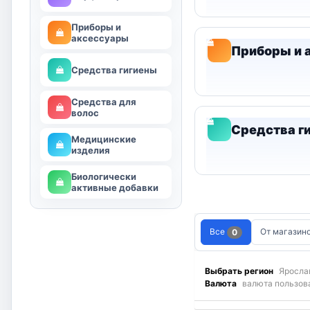
Приборы и
аксессуары
Приборы и 
Средства гигиены
Средства для
волос
Средства г
Медицинские
изделия
Биологически
активные добавки
Все
От магазин
0
Выбрать регион
Яросла
Валюта
валюта пользов