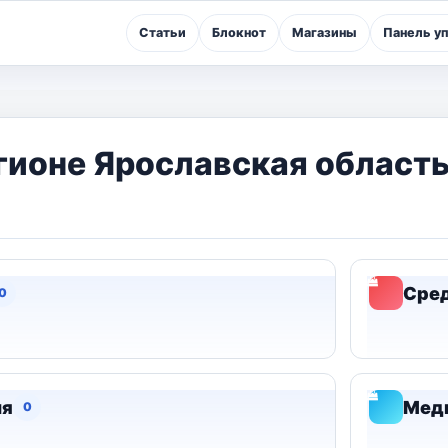
Статьи
Блокнот
Магазины
Панель у
егионе Ярославская область
Сред
0
ия
Меди
0