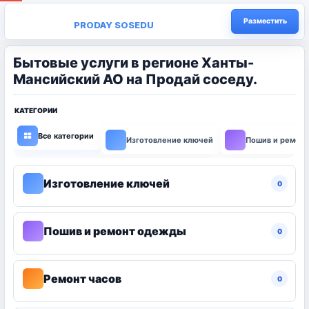
Разместить
PRODAY SOSEDU
Бытовые услуги в регионе Ханты-
Мансийский АО на Продай соседу.
КАТЕГОРИИ
Все категории
Изготовление ключей
Пошив и ремон
Изготовление ключей
0
Пошив и ремонт одежды
0
Ремонт часов
0