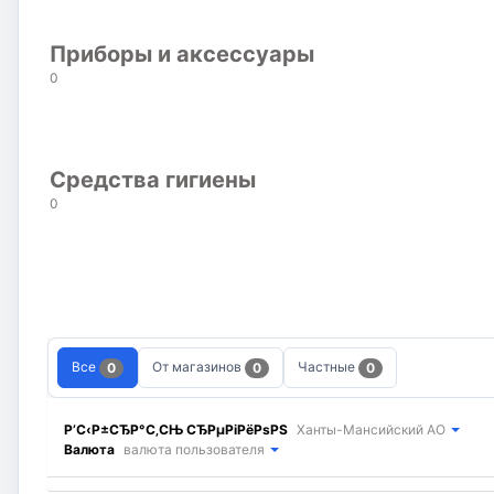
Приборы и аксессуары
0
Средства гигиены
0
Все
От магазинов
Частные
0
0
0
Р’С‹Р±СЂР°С‚СЊ СЂРµРіРёРѕРЅ
Ханты-Мансийский АО
Валюта
валюта пользователя