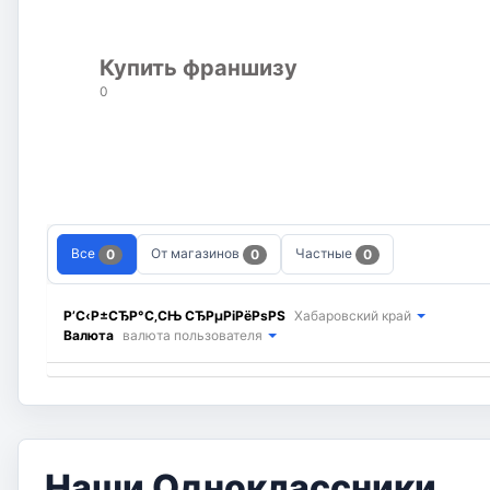
Купить франшизу
0
Все
От магазинов
Частные
0
0
0
Р’С‹Р±СЂР°С‚СЊ СЂРµРіРёРѕРЅ
Хабаровский край
Валюта
валюта пользователя
Наши Одноклассники