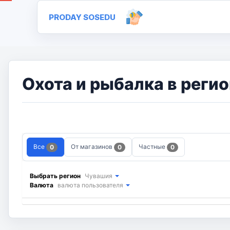
PRODAY SOSEDU
Охота и рыбалка в реги
Все
От магазинов
Частные
0
0
0
Выбрать регион
Чувашия
Валюта
валюта пользователя