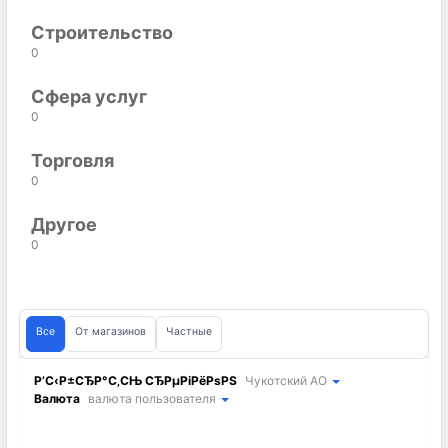
Строительство
0
Сфера услуг
0
Торговля
0
Другое
0
Все
От магазинов
Частные
Р’С‹Р±СЂР°С‚СЊ СЂРµРіРёРѕРЅ
Чукотский АО
Валюта
валюта пользователя