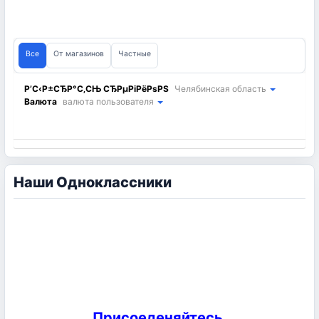
Все
От магазинов
Частные
Р’С‹Р±СЂР°С‚СЊ СЂРµРіРёРѕРЅ
Челябинская область
Валюта
валюта пользователя
Наши Одноклассники
Присоеденяйтесь