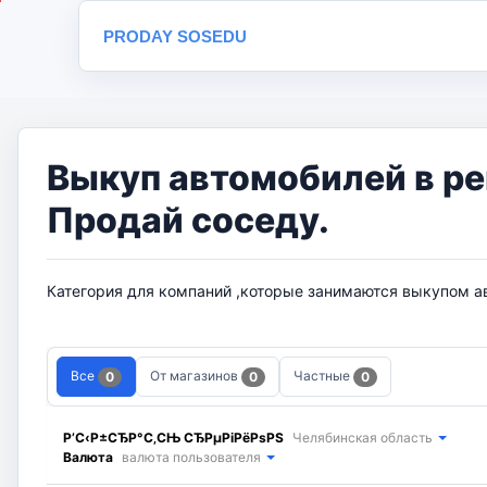
PRODAY SOSEDU
Выкуп автомобилей в ре
Продай соседу.
Категория для компаний ,которые занимаются выкупом а
Все
От магазинов
Частные
0
0
0
Р’С‹Р±СЂР°С‚СЊ СЂРµРіРёРѕРЅ
Челябинская область
Валюта
валюта пользователя