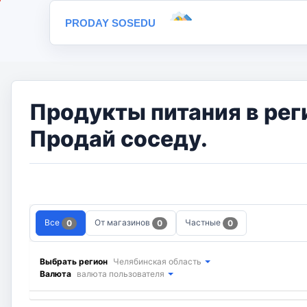
PRODAY SOSEDU
Продукты питания в рег
Продай соседу.
Все
От магазинов
Частные
0
0
0
Выбрать регион
Челябинская область
Валюта
валюта пользователя