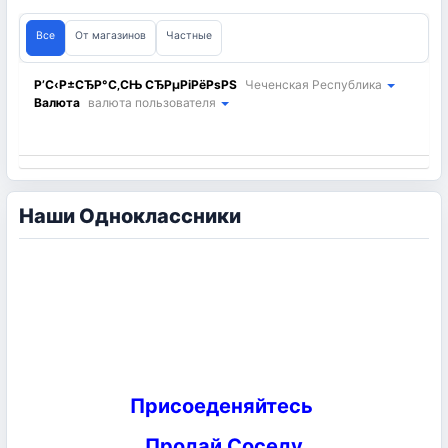
Все
От магазинов
Частные
Р’С‹Р±СЂР°С‚СЊ СЂРµРіРёРѕРЅ
Чеченская Республика
Валюта
валюта пользователя
Наши Одноклассники
Присоеденяйтесь
Продай Соседу