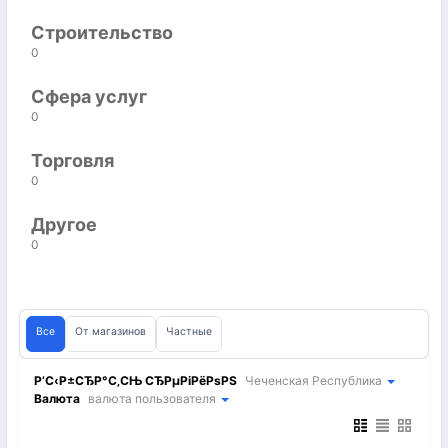
Строительство
0
Сфера услуг
0
Торговля
0
Другое
0
Все
От магазинов
Частные
Р’С‹Р±СЂР°С‚СЊ СЂРµРіРёРѕРЅ
Чеченская Республика
Валюта
валюта пользователя