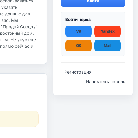
воспользоваться
Войти
 указать
ые данные для
Войти через
 вас. Мы
 "Продай Соседу"
VK
Yandex
 достойный дом.
ным. Не упустите
OK
Mail
 прямо сейчас и
Регистрация
Напомнить пароль