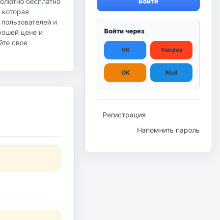
солютно бесплатно
Войти
 которая
 пользователей и
Войти через
рошей цене и
йте свое
VK
Yandex
OK
Mail
Регистрация
Напомнить пароль