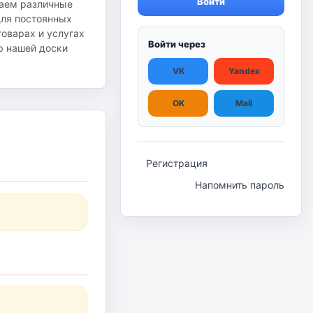
Войти
гаем различные
для постоянных
оварах и услугах
Войти через
ор нашей доски
VK
Yandex
OK
Mail
Регистрация
Напомнить пароль