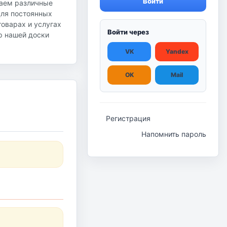
Войти
гаем различные
для постоянных
оварах и услугах
Войти через
ор нашей доски
VK
Yandex
OK
Mail
Регистрация
Напомнить пароль