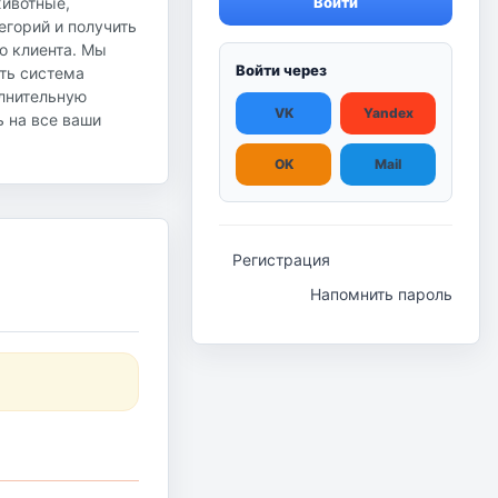
животные,
Войти
егорий и получить
о клиента. Мы
Войти через
ть система
олнительную
VK
Yandex
ь на все ваши
OK
Mail
Регистрация
Напомнить пароль