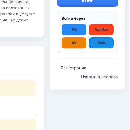
Войти
гаем различные
для постоянных
оварах и услугах
Войти через
ор нашей доски
VK
Yandex
OK
Mail
Регистрация
Напомнить пароль