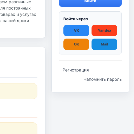
Войти
гаем различные
для постоянных
оварах и услугах
Войти через
ор нашей доски
VK
Yandex
OK
Mail
Регистрация
Напомнить пароль