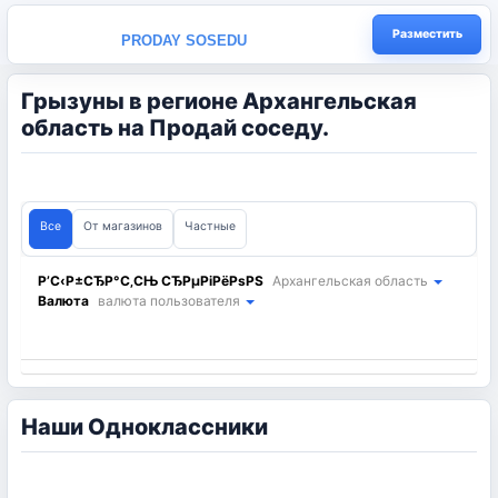
Разместить
PRODAY SOSEDU
Грызуны в регионе Архангельская
область на Продай соседу.
Все
От магазинов
Частные
Р’С‹Р±СЂР°С‚СЊ СЂРµРіРёРѕРЅ
Архангельская область
Валюта
валюта пользователя
Наши Одноклассники