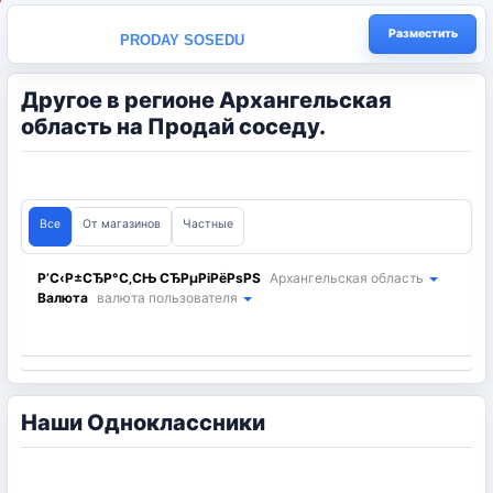
Разместить
PRODAY SOSEDU
Другое в регионе Архангельская
область на Продай соседу.
Все
От магазинов
Частные
Р’С‹Р±СЂР°С‚СЊ СЂРµРіРёРѕРЅ
Архангельская область
Валюта
валюта пользователя
Наши Одноклассники