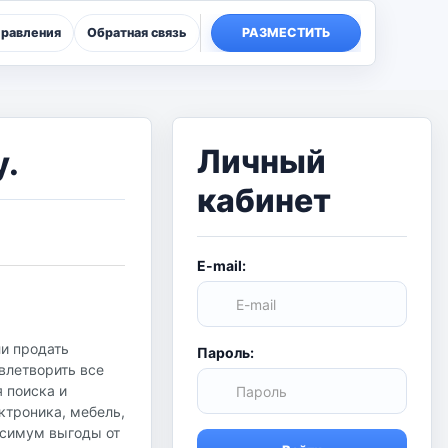
правления
Обратная связь
РАЗМЕСТИТЬ
Личный
у.
кабинет
E-mail:
ли продать
Пароль:
влетворить все
я поиска и
ктроника, мебель,
аксимум выгоды от