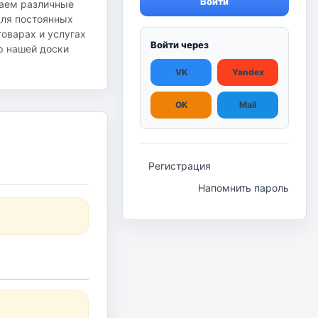
Войти
гаем различные
для постоянных
оварах и услугах
Войти через
ор нашей доски
VK
Yandex
OK
Mail
Регистрация
Напомнить пароль