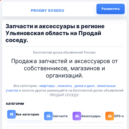
Разместить
PRODAY SOSEDU
Запчасти и аксессуары в регионе
Ульяновская область на Продай
соседу.
Бесплатная доска объявлений России.
Продажа запчастей и аксессуаров от
собственников, магазинов и
организаций.
Все категории :
квартиры
,
комнаты
,
дома и дачи
,
земельные
участки
и многое другое размещайте на бесплатной доске объявлений
ПРОДАЙ СОСЕДУ.
КАТЕГОРИИ
Все категории
Запчасти
Аксессуары
GPS-нав