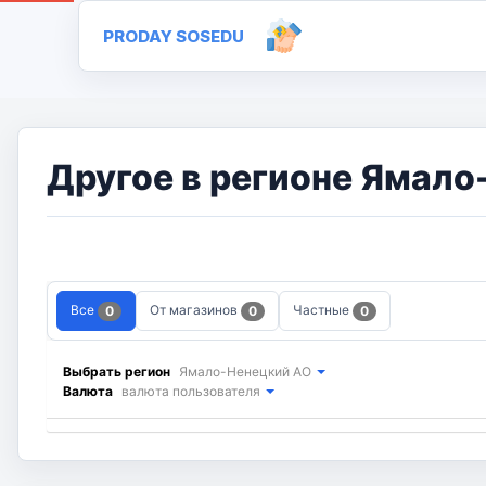
PRODAY SOSEDU
Другое в регионе Ямало
Все
От магазинов
Частные
0
0
0
Выбрать регион
Ямало-Ненецкий АО
Валюта
валюта пользователя