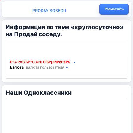
Разместить
PRODAY SOSEDU
Информация по теме «круглосуточно»
на Продай соседу.
Р’С‹Р±СЂР°С‚СЊ СЂРµРіРёРѕРЅ
Валюта
валюта пользователя
Наши Одноклассники