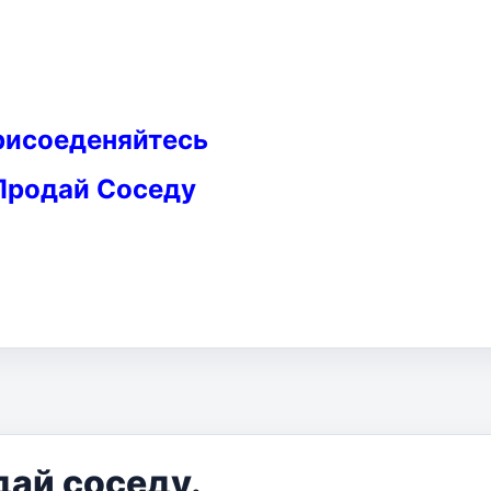
рисоеденяйтесь
Продай Соседу
дай соседу.