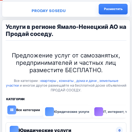
Разместить
PRODAY SOSEDU
Услуги в регионе Ямало-Ненецкий АО на
Продай соседу.
Предложение услуг от самозанятых,
предпринимателей и частных лиц
разместите БЕСПЛАТНО.
Все категории :
квартиры
,
комнаты
,
дома и дачи
,
земельные
участки
и многое другое размещайте на бесплатной доске объявлений
ПРОДАЙ СОСЕДУ.
КАТЕГОРИИ
Все категории
Юридические услуги
IT, интернет, те
Юридические услуги
0