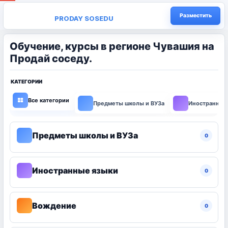
Разместить
PRODAY SOSEDU
Обучение, курсы в регионе Чувашия на
Продай соседу.
КАТЕГОРИИ
Все категории
Предметы школы и ВУЗа
Иностранные
Предметы школы и ВУЗа
0
Иностранные языки
0
Вождение
0