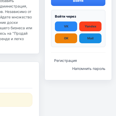
добавить
Войти
администрация,
в. Независимо от
Войти через
найдете множество
ание доски
VK
Yandex
ашего бизнеса или
тесь на "Продай
OK
Mail
ренде и легко
Регистрация
Напомнить пароль