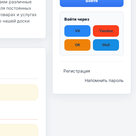
Войти
гаем различные
для постоянных
оварах и услугах
Войти через
ор нашей доски
VK
Yandex
OK
Mail
Регистрация
Напомнить пароль