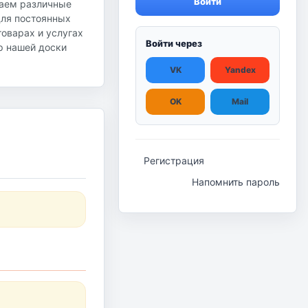
Войти
гаем различные
для постоянных
оварах и услугах
Войти через
ор нашей доски
VK
Yandex
OK
Mail
Регистрация
Напомнить пароль