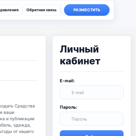
правления
Обратная связь
РАЗМЕСТИТЬ
Личный
кабинет
E-mail:
продать Средства
Пароль:
се ваши
ска и публикации
ебель, одежда,
ыгоды от нашего