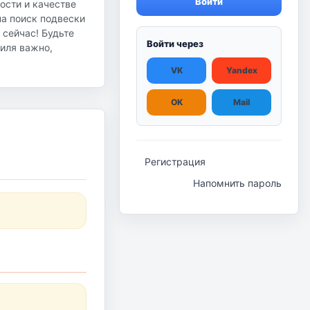
Войти
ости и качестве
на поиск подвески
 сейчас! Будьте
Войти через
биля важно,
VK
Yandex
OK
Mail
Регистрация
Напомнить пароль