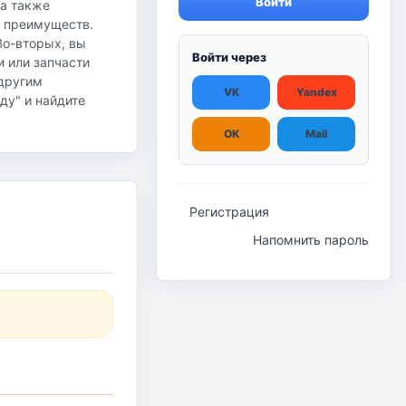
Войти
 а также
о преимуществ.
Во-вторых, вы
Войти через
и или запчасти
 другим
VK
Yandex
ду" и найдите
OK
Mail
Регистрация
Напомнить пароль